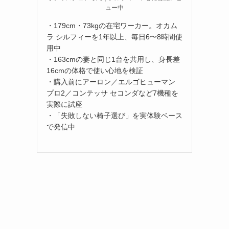
ュー中
・179cm・73kgの在宅ワーカー。オカム
ラ シルフィーを1年以上、毎日6〜8時間使
用中
・163cmの妻と同じ1台を共用し、身長差
16cmの体格で使い心地を検証
・購入前にアーロン／エルゴヒューマン
プロ2／コンテッサ セコンダなど7機種を
実際に試座
・「失敗しない椅子選び」を実体験ベース
で発信中