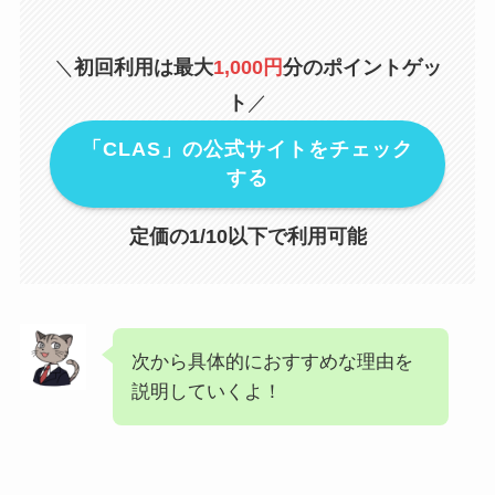
＼
初回利用は最大
1,000円
分のポイントゲッ
ト
／
「CLAS」の公式サイトをチェック
する
定価の1/10以下で利用可能
次から具体的におすすめな理由を
説明していくよ！