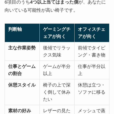
6項目のうち
4つ以上当てはまった側
が、あなたに
向いている可能性が高い椅子です。
判断軸
ゲーミングチ
オフィスチェ
ェアが向く
アが向く
主な作業姿勢
後傾でリラッ
前傾でタイピ
クス気味
ング・書き物
仕事とゲーム
ゲームが半分
仕事が半分以
の割合
以上
上
休憩スタイル
椅子の上で深
休憩は立つ・
く倒して休み
ソファに移る
たい
素材の好み
レザーの見た
メッシュで蒸